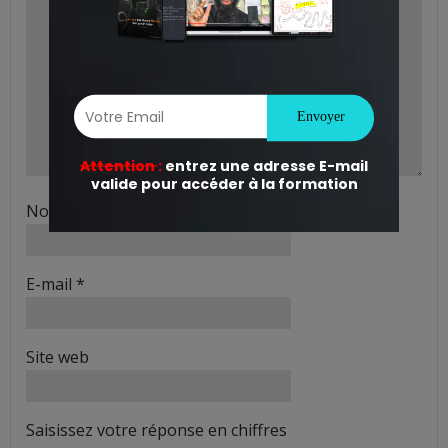
Nom
*
E-mail
*
Site web
Saisissez votre réponse en chiffres