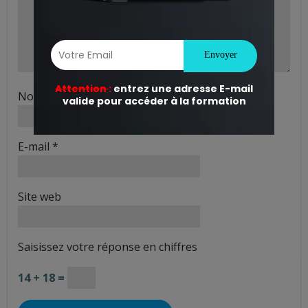
Nom
*
E-mail
*
Site web
Saisissez votre réponse en chiffres
14 + 18 =