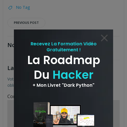
No Tag
Post
PREVIOUS POST
navigation
No responses yet
Laisser un commentaire
Votre adresse e-mail ne sera pas publiée.
Les champs
obligatoires sont indiqués avec
*
Commentaire
*