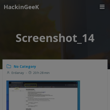
Aller
HackinGeeK
au
contenu
Screenshot_14
No Category
Erdanay
-
20 h 28 min