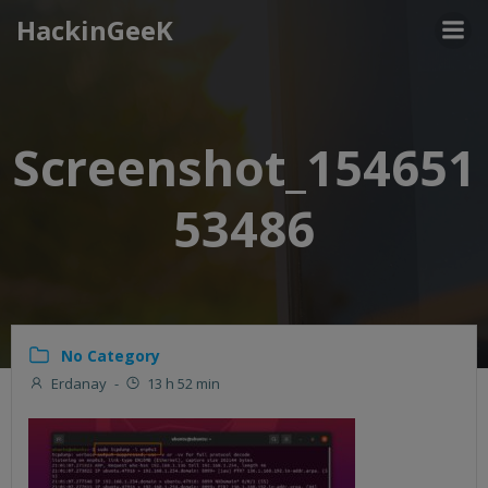
Aller
HackinGeeK
au
contenu
Screenshot_154651
53486
No Category
Erdanay
-
13 h 52 min