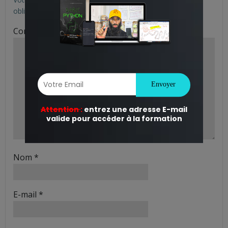
obligatoires sont indiqués avec
*
Commentaire
*
Nom
*
E-mail
*