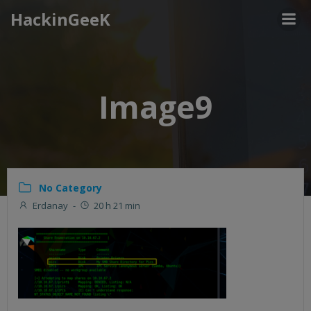
Aller
HackinGeeK
au
contenu
Image9
No Category
Erdanay
-
20 h 21 min