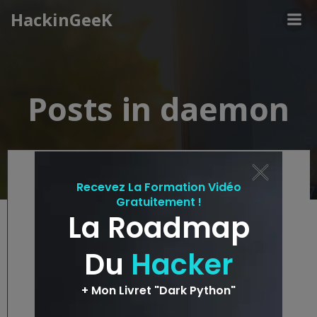
Aller
HackinGeeK
au
contenu
Posts in daemon