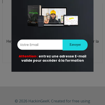
La gestion des
services – Linux
Erdanay
-
23 h 55 min
Hey guys ! what’s up ? Un nouveau petit cours sur la
gestion des services sous […]
READ MORE
© 2026 HackinGeeK. Created for free using