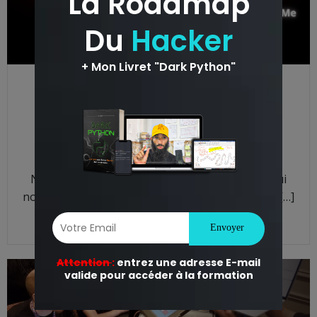
Tu dois faire ce CTF
MAINTENANT.
Erdanay
-
5 h 31 min
Nous voici de nouveau pour un CTF, aujourd’hui
nous allons aborder 0day. Plutôt axé Web, nous […]
READ MORE