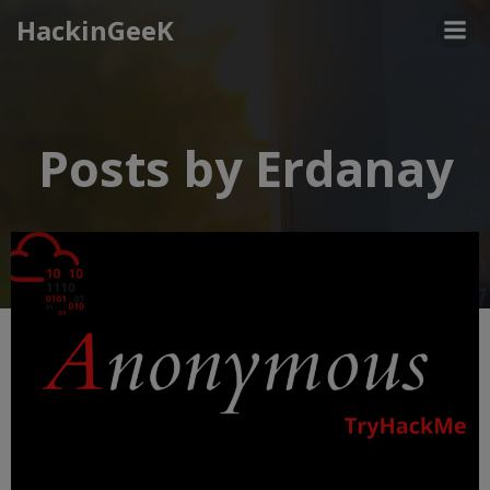
Aller
HackinGeeK
au
contenu
Posts by
Erdanay